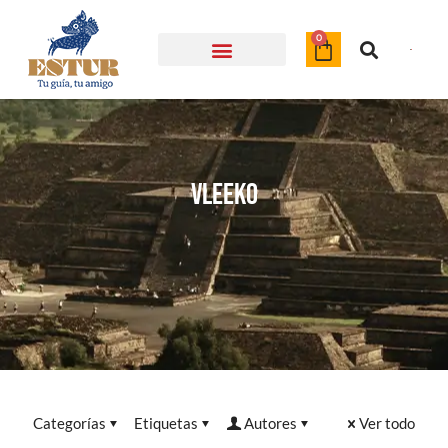
Object
0
Vleeko
Categorías
Etiquetas
Autores
Ver todo