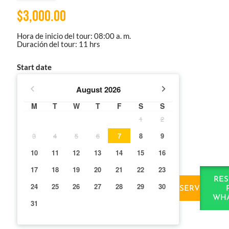
$
3,000.00
Hora de inicio del tour: 08:00 a. m.
Duración del tour: 11 hrs
Start date
August
2026
M
T
W
T
F
S
S
1
2
3
4
5
6
7
8
9
10
11
12
13
14
15
16
17
18
19
20
21
22
23
RES
24
25
26
27
28
29
30
RESERVAR
WHA
31