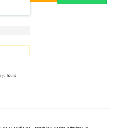
s
ry:
Tours