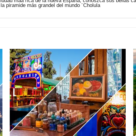
ciudad máa rica de la nueva España, conoszca sus bellas call
 la piramide más grandel del mundo ¨Cholula