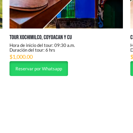
Tour Xochimilco, Coyoacan y CU
C
Hora de inicio del tour: 09:30 a.m.
H
Duración del tour: 6 hrs
D
$
1,000.00
Reservar por Whatsapp