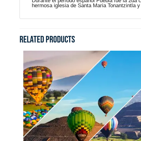
Durante el periodo español Puebla fue la 2da 
hermosa iglesia de Santa Maria Tonantzintla y
Related products