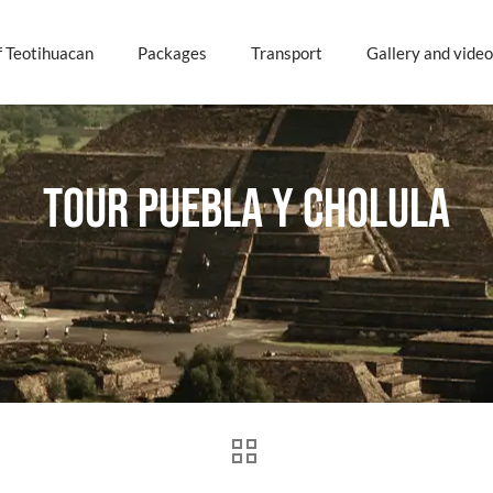
f Teotihuacan
Packages
Transport
Gallery and video
Tour Puebla y cholula