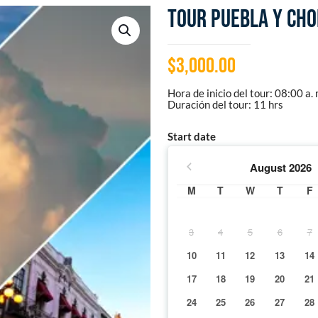
Tour Puebla y ch
$
3,000.00
Hora de inicio del tour: 08:00 a. 
Duración del tour: 11 hrs
Start date
August
2026
M
T
W
T
F
3
4
5
6
7
10
11
12
13
14
17
18
19
20
21
24
25
26
27
28