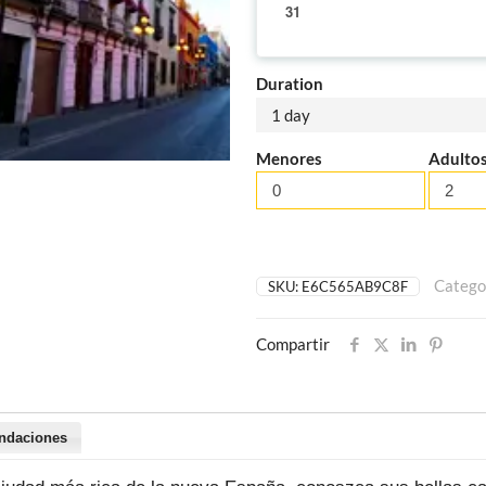
31
Duration
1 day
Menores
Adulto
Catego
SKU:
E6C565AB9C8F
Compartir
ndaciones