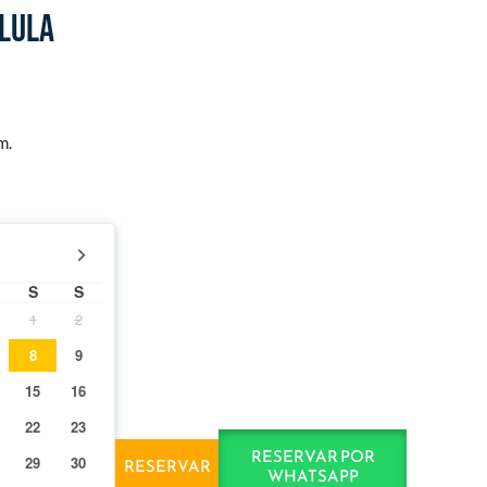
olula
m.
S
S
1
2
8
9
15
16
22
23
RESERVAR POR
29
30
RESERVAR
WHATSAPP