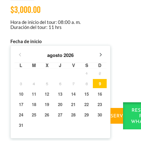
$
3,000.00
Hora de inicio del tour: 08:00 a. m.
Duración del tour: 11 hrs
Fecha de inicio
agosto
2026
L
M
X
J
V
S
D
1
2
3
4
5
6
7
8
9
10
11
12
13
14
15
16
17
18
19
20
21
22
23
RES
24
25
26
27
28
29
30
RESERVAR
WHA
31