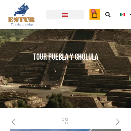
Object
0
Tour Puebla y cholula